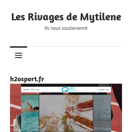
Skip
to
Les Rivages de Mytilene
content
Ils nous soutienennt
h2osport.fr